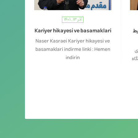
آذر ۱۳, ۱۴۰۱
یط
Kariyer hikayesi ve basamaklari
Naser Kasraei Kariyer hikayesi ve
basamaklari indirme linki : Hemen
ی
indirin
اه