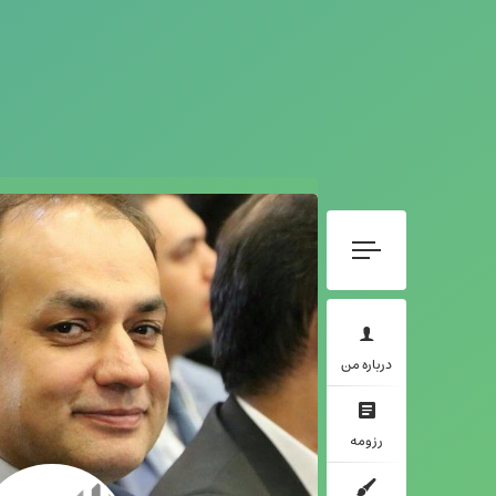
درباره من
رزومه